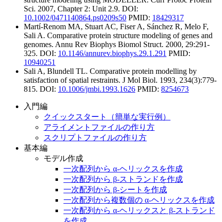
Sci.
2007, Chapter 2: Unit 2.9. DOI:
10.1002/0471140864.ps0209s50
PMID:
18429317
Martí-Renom MA, Stuart AC, Fiser A, Sánchez R, Melo F,
Sali A.
Comparative protein structure modeling of genes and
genomes.
Annu Rev Biophys Biomol Struct.
2000,
29
:291-
325. DOI:
10.1146/annurev.biophys.29.1.291
PMID:
10940251
Sali A, Blundell TL.
Comparative protein modelling by
satisfaction of spatial restraints.
J Mol Biol.
1993,
234
(3):779-
815. DOI:
10.1006/jmbi.1993.1626
PMID:
8254673
入門編
クイックスタート（簡単な実行例）
アライメントファイルの作り方
スクリプトファイルの作り方
基本編
モデル作成
一次配列から α-ヘリックスを作成
一次配列から β-ストランドを作成
一次配列から β-シートを作成
一次配列から複数個の α-ヘリックスを作成
一次配列から α-ヘリックスと β-ストランド
を作成