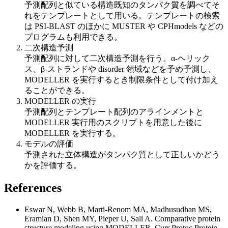
予測配列と似ている構造既知のタンパク質を調べてそ
れをテンプレートとして用いる。テンプレートの検索
は PSI-BLAST のほかに MUSTER や CPHmodels などの
プログラムも利用できる。
二次構造予測
予測配列に対して二次構造予測を行う。α-ヘリック
ス、β-ストランドや disorder 領域などを予め予測し、
MODELLER を実行するとき制限条件として付け加え
ることができる。
MODELLER の実行
予測配列とテンプレート配列のアラインメントと
MODELLER 実行用のスクリプトを用意した後に
MODELLER を実行する。
モデルの評価
予測された立体構造がタンパク質として正しいかどう
かを評価する。
References
Eswar N, Webb B, Marti-Renom MA, Madhusudhan MS,
Eramian D, Shen MY, Pieper U, Sali A.
Comparative protein
structure modeling using MODELLER.
Curr Protoc Protein